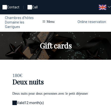
Contact
|
Call
Chambres d'hôtes
Online reservation
Menu
Domaine les
Garrigues
Gift cards
180€
Deux nuits
Deux nuits pour deux personnes avec le petit déjeuner
Valid
12 month(s)