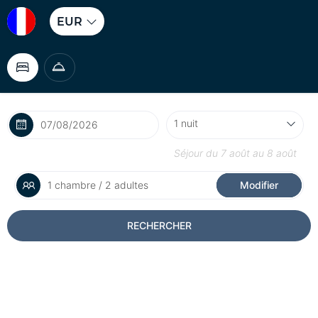
EUR
Séjour du
7 août
au
8 août
1 chambre / 2 adultes
Modifier